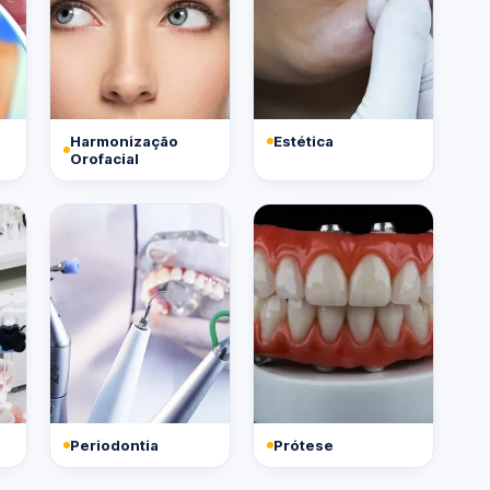
Harmonização
Estética
Orofacial
Periodontia
Prótese