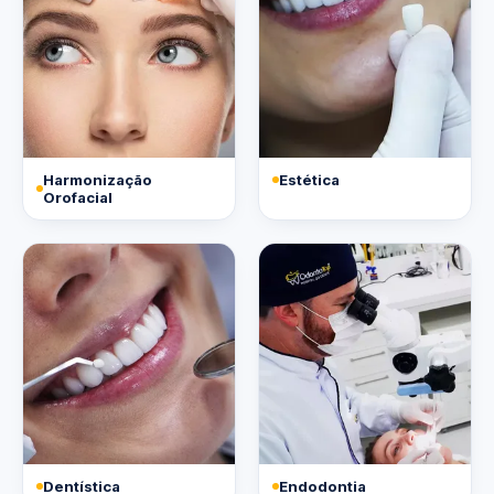
Harmonização
Estética
Orofacial
Dentística
Endodontia