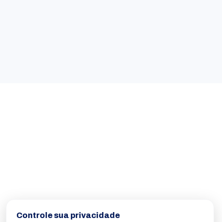
Controle sua privacidade
OdontoTop.
2026
© Todos os direitos reservados.