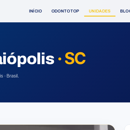
INÍCIO
ODONTOTOP
UNIDADES
BLO
·
SC
aiópolis
 · Brasil.